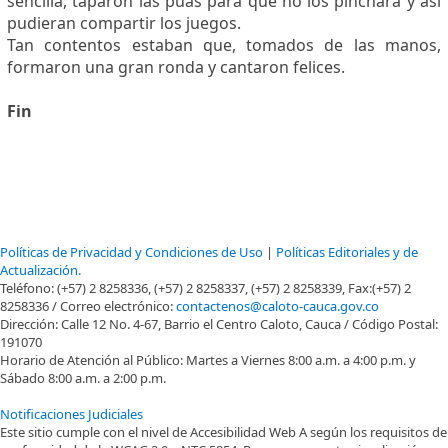
sencilla, taparon las púas para que no los pinchara y así
pudieran compartir los juegos.​
Tan contentos estaban que, tomados de las manos,
formaron una gran ronda y cantaron felices.
Fin
Alcaldía Caloto - Cauca | Derechos Reservados 2016
Políticas de Privacidad y Condiciones de Uso
|
Políticas Editoriales y de
Actualización.
Teléfono: (+57) 2 8258336, (+57) 2 8258337, (+57) 2 8258339, Fax:(+57) 2
8258336 / Correo electrónico:
contactenos@caloto-cauca.gov.co
Dirección: Calle 12 No. 4-67, Barrio el Centro Caloto, Cauca / Código Postal:
191070
Horario de Atención al Público: Martes a Viernes 8:00 a.m. a 4:00 p.m. y
Sábado 8:00 a.m. a 2:00 p.m.
Notificaciones Judiciales
Este sitio cumple con el nivel de Accesibilidad Web A según los requisitos de