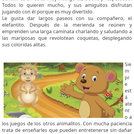
Todos lo quieren mucho, y sus amiguitos disfrutan
jugando con él porque es muy divertido.
Le gusta dar largos paseos con su compañero, el
elefantito. Después de la merienda se reúnen y
emprenden una larga caminata charlando y saludando a
las mariposas que revolotean coquetas, desplegando
sus coloridas alitas.
Sie
m
pr
e
est
á
ate
nt
o a
los juegos de los otros animalitos. Con mucha paciencia
trata de enseñarles que pueden entretenerse sin dañar