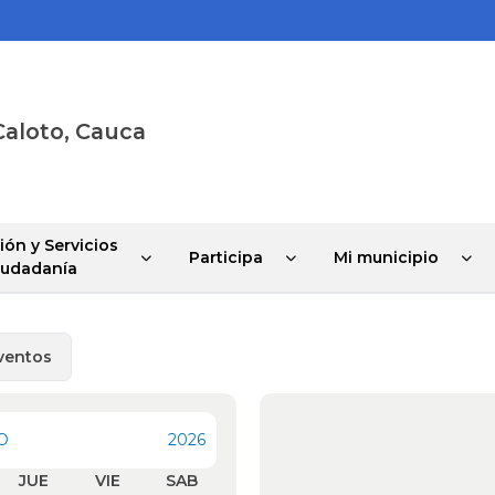
Caloto, Cauca
ión y Servicios
Participa
Mi municipio
Ciudadanía
ventos
O
2026
JUE
VIE
SAB